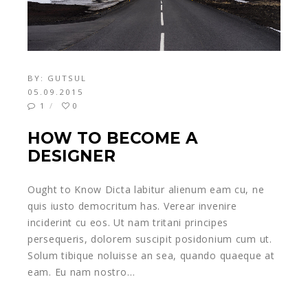
BY:
GUTSUL
05.09.2015
1
0
HOW TO BECOME A
DESIGNER
Ought to Know Dicta labitur alienum eam cu, ne
quis iusto democritum has. Verear invenire
inciderint cu eos. Ut nam tritani principes
persequeris, dolorem suscipit posidonium cum ut.
Solum tibique noluisse an sea, quando quaeque at
eam. Eu nam nostro…