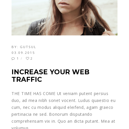
BY:
GUTSUL
03.09.2015
1
2
INCREASE YOUR WEB
TRAFFIC
THE TIME HAS COME Ut veniam putent persius
duo, ad mea nibh sonet vocent. Ludus quaestio eu
cum, nec cu modus aliquid eleifend, agam graeco
pertinacia ne sed. Bonorum disputando
comprehensam vix in. Quo an dicta putant. Mea at
volumus…