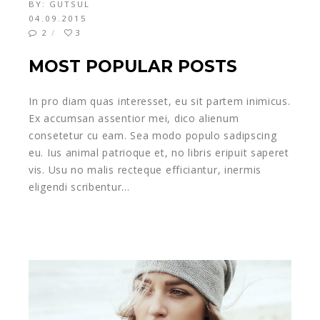
BY:
GUTSUL
04.09.2015
2
3
MOST POPULAR POSTS
In pro diam quas interesset, eu sit partem inimicus.
Ex accumsan assentior mei, dico alienum
consetetur cu eam. Sea modo populo sadipscing
eu. Ius animal patrioque et, no libris eripuit saperet
vis. Usu no malis recteque efficiantur, inermis
eligendi scribentur…