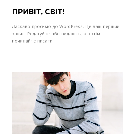
ПРИВІТ, СВІТ!
Ласкаво просимо до WordPress. Це ваш перший
запис. Редагуйте або видаліть, а потім
починайте писати!