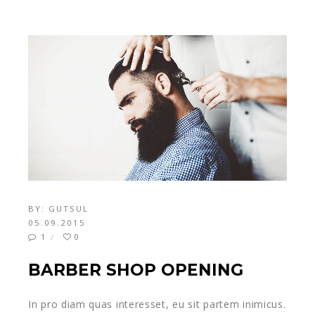
BY:
GUTSUL
05.09.2015
1
0
BARBER SHOP OPENING
In pro diam quas interesset, eu sit partem inimicus.