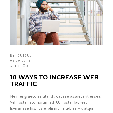
BY:
GUTSUL
08.09.2015
1
3
10 WAYS TO INCREASE WEB
TRAFFIC
Ne mei graeco salutandi, causae assueverit ei sea.
Vel noster atomorum ad. Ut noster laoreet
liberavisse his, ius ei alii nibh illud, ea vix atqui