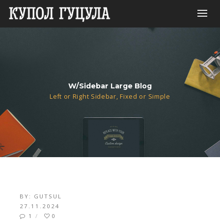
W/Sidebar Large Blog
Left or Right Sidebar, Fixed or Simple
BY:
GUTSUL
27.11.2024
1
0