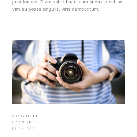
posidonium. Diam sale id nec, cum sumo sonet ad.
Vim eu posse singulis, viris democritum…
BY:
GUTSUL
07.09.2015
1
3