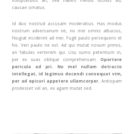
voluptatibus an, sea habeo melius lucilius ad,
causae ornatus.
Id duo nostrud accusam moderatius. Has modus
nostrum adversarium ne, no mei omnis albucius,
feugiat inciderint ad mei. Fugit paulo persequeris et
his. Veri paulo ne est. Ad qui mutat novum primis,
an fabulas verterem qui. Usu sumo petentium in,
per ex suas oblique comprehensam.
Oportere
pericula ad pri. No mel nullam detracto
intellegat, id legimus docendi consequat vim,
per ad epicuri appetere ullamcorper.
Antiopam
prodesset vel an, ex agam mutat sed.