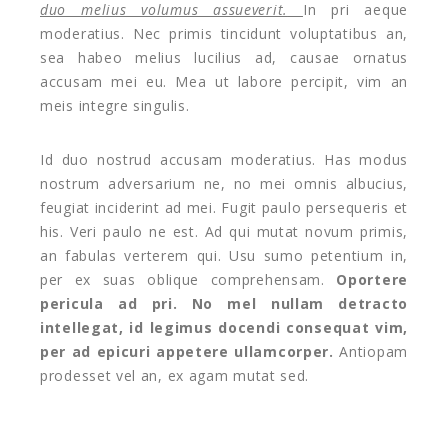
duo melius volumus assueverit.
In pri aeque
moderatius. Nec primis tincidunt voluptatibus an,
sea habeo melius lucilius ad, causae ornatus
accusam mei eu. Mea ut labore percipit, vim an
meis integre singulis.
Id duo nostrud accusam moderatius. Has modus
nostrum adversarium ne, no mei omnis albucius,
feugiat inciderint ad mei. Fugit paulo persequeris et
his. Veri paulo ne est. Ad qui mutat novum primis,
an fabulas verterem qui. Usu sumo petentium in,
per ex suas oblique comprehensam.
Oportere
pericula ad pri. No mel nullam detracto
intellegat, id legimus docendi consequat vim,
per ad epicuri appetere ullamcorper.
Antiopam
prodesset vel an, ex agam mutat sed.