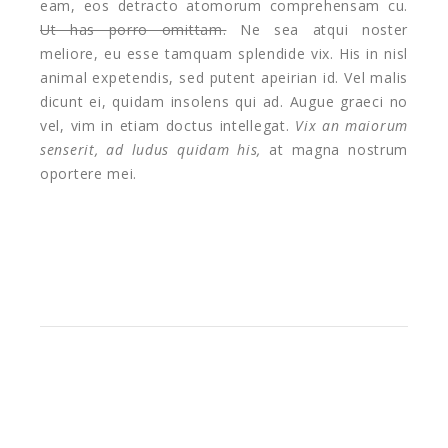
eam, eos detracto atomorum comprehensam cu.
Ut has porro omittam.
Ne sea atqui noster
meliore, eu esse tamquam splendide vix. His in nisl
animal expetendis, sed putent apeirian id. Vel malis
dicunt ei, quidam insolens qui ad. Augue graeci no
vel, vim in etiam doctus intellegat.
Vix an maiorum
senserit, ad ludus quidam his,
at magna nostrum
oportere mei.