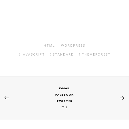
HTML
WORDPRESS
JAVASCRIPT
STANDARD
THEMEFOREST
E-MAIL
FACEBOOK
TWITTER
3