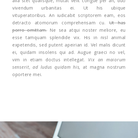
alia stet qualisque, mutat velit congue per an, duo
vivendum urbanitas ei. Ut his ubique
vituperatoribus. An iudicabit scriptorem eam, eos
detracto atomorum comprehensam cu.
Ut has
porro omittam.
Ne sea atqui noster meliore, eu
esse tamquam splendide vix. His in nisl animal
expetendis, sed putent apeirian id. Vel malis dicunt
ei, quidam insolens qui ad. Augue graeci no vel,
vim in etiam doctus intellegat.
Vix an maiorum
senserit, ad ludus quidam his,
at magna nostrum
oportere mei.