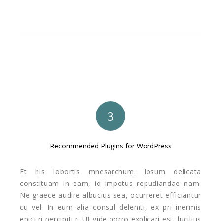
3
Recommended Plugins for WordPress
Et his lobortis mnesarchum. Ipsum delicata
constituam in eam, id impetus repudiandae nam.
Ne graece audire albucius sea, ocurreret efficiantur
cu vel. In eum alia consul deleniti, ex pri inermis
epicuri percipitur. Ut vide porro explicari est, lucilius