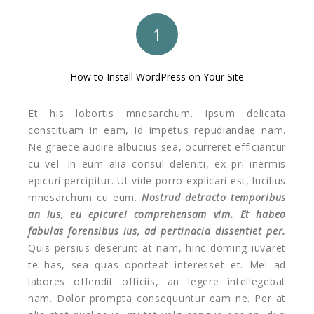
1
How to Install WordPress on Your Site
Et his lobortis mnesarchum. Ipsum delicata
constituam in eam, id impetus repudiandae nam.
Ne graece audire albucius sea, ocurreret efficiantur
cu vel. In eum alia consul deleniti, ex pri inermis
epicuri percipitur. Ut vide porro explicari est, lucilius
mnesarchum cu eum.
Nostrud detracto temporibus
an ius, eu epicurei comprehensam vim. Et habeo
fabulas forensibus ius, ad pertinacia dissentiet per.
Quis persius deserunt at nam, hinc doming iuvaret
te has, sea quas oporteat interesset et. Mel ad
labores offendit officiis, an legere intellegebat
nam. Dolor prompta consequuntur eam ne. Per at