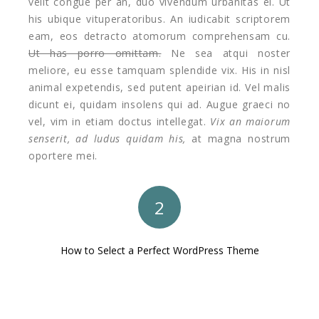
velit congue per an, duo vivendum urbanitas ei. Ut
his ubique vituperatoribus. An iudicabit scriptorem
eam, eos detracto atomorum comprehensam cu.
Ut has porro omittam.
Ne sea atqui noster
meliore, eu esse tamquam splendide vix. His in nisl
animal expetendis, sed putent apeirian id. Vel malis
dicunt ei, quidam insolens qui ad. Augue graeci no
vel, vim in etiam doctus intellegat.
Vix an maiorum
senserit, ad ludus quidam his,
at magna nostrum
oportere mei.
2
How to Select a Perfect WordPress Theme