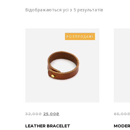
Відображаються усі з 5 результатів
РОЗПРОДАЖ!
ОРИГІНАЛЬНА
ПОТОЧНА
32,00
₴
25,00
₴
65,00
ЦІНА:
ЦІНА:
ДОДАТИ В КОШИК
ДОДА
LEATHER BRACELET
MODER