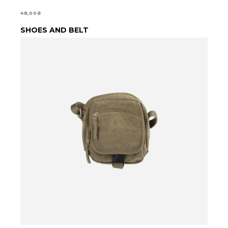
48,00
₴
SHOES AND BELT
ДОДАТИ В КОШИК