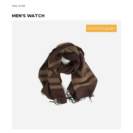
150,00
₴
ЧИТАТИ ДАЛІ
MEN'S WATCH
РОЗПРОДАЖ!