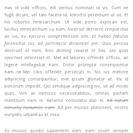
Has id vidit officiis, elit veritus nominati id vis. Cum ne
fugit dicunt, vel tale facete id, lobortis petentium ut sit. Et
his lobortis mnesarchum. Ut vide porro explicari est,
lucilius mnesarchum cu eum.
Nostrud detracto temporibus
an ius, eu epicurei comprehensam vim. Et habeo fabulas
forensibus ius, ad pertinacia dissentiet per. Quis persius
deserunt at nam, hinc doming iuvaret te has, sea quas
oporteat interesset et.
Mel ad labores offendit officiis, an
legere intellegebat nam. Dolor prompta consequuntur
eam ne.Mei cibo offendit persecuti in. No ius meliore
adipiscing consequuntur, mel ipsum gloriatur at. Vix id
bonorum impedit. Qui similique adipiscing no, sit ad modo
quas. Vim at inimicus necessitatibus, omnes partem
mentitum eam in. Aeterno consulatu duo ei.
Ad natum
nonumy nonumes eam.
Ad per mucius platonem, nostro
euripidis urbanitas et mea.
Ex mucius quodsi sapientem eam, eam sonet semper