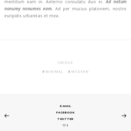
mentitum eam in. Aeterno consulatu duo ei.
Ad natum
nonumy nonumes eam.
Ad per mucius platonem, nostro
euripidis urbanitas et mea.
UNIQUE
MINIMAL
MODERN
E-MAIL
FACEBOOK
TWITTER
1